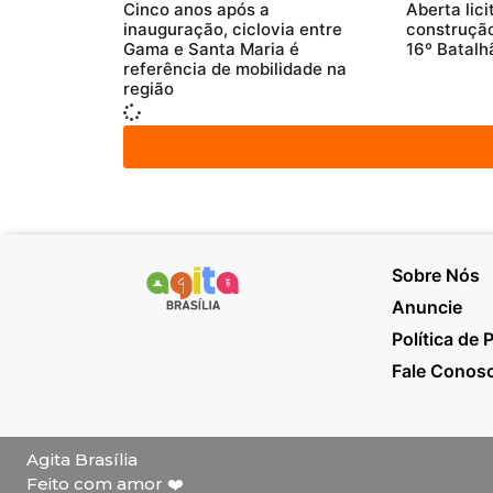
Cinco anos após a
Aberta lic
inauguração, ciclovia entre
construção
Gama e Santa Maria é
16º Batalh
referência de mobilidade na
região
Sobre Nós
Anuncie
Política de 
Fale Conos
Agita Brasília
Feito com amor ❤️