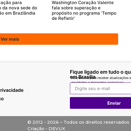
itação para
Washington Coração Valente
 da nova sede do
fala sobre superação e
ão em Brazlândia
propósito no programa ‘Tempo
de Refletir’
Ver mais
Fique ligado em tudo o q
em Brasília
Inscreva-se para receber atualizações e
novidades e descontos exclusivos.
Privacidade
co
Enviar
© 2012 - 2026 – Todos os direitos reservados
Criação - DEVUX