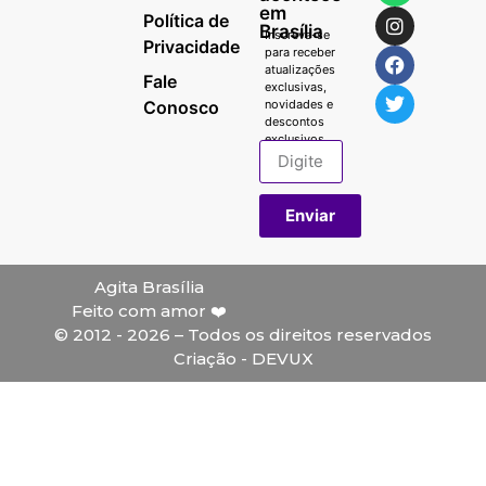
em
Política de
Brasília
Inscreva-se
Privacidade
para receber
atualizações
Fale
exclusivas,
Conosco
novidades e
descontos
exclusivos.
Enviar
Agita Brasília
Feito com amor ❤️
© 2012 - 2026 – Todos os direitos reservados
Criação - DEVUX