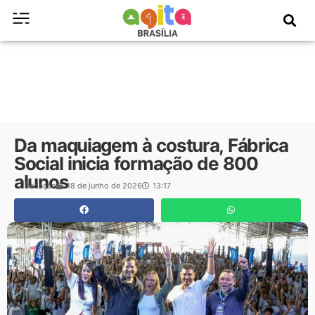
Da maquiagem à costura, Fábrica
Social inicia formação de 800
alunos
Redação
18 de junho de 2026
13:17