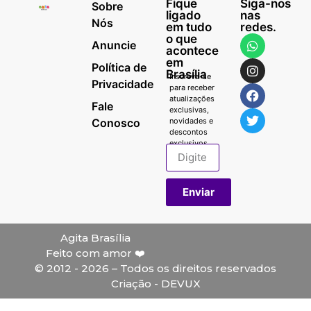
Fique
Siga-nos
Sobre
ligado
nas
Nós
em tudo
redes.
o que
Anuncie
acontece
em
Política de
Brasília
Inscreva-se
Privacidade
para receber
atualizações
Fale
exclusivas,
Conosco
novidades e
descontos
exclusivos.
Enviar
Agita Brasília
Feito com amor ❤️
© 2012 - 2026 – Todos os direitos reservados
Criação - DEVUX