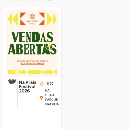
JUN
SET
12
Na Praia
27
18:00
Festival
2026
NA
PRAIA
PARQUE,
BRASÍLIA