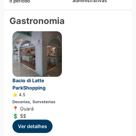
administrativas
o período
Gastronomia
Bacio di Latte
ParkShopping
⭐ 4.5
,
Docerias
Sorveterias
📍 Guará
💲 $$
Ver detalhes