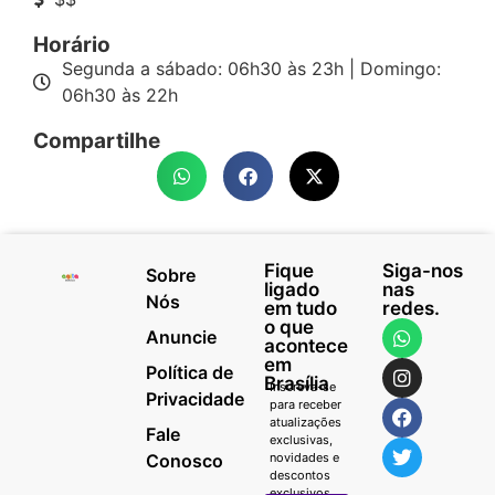
Horário
Segunda a sábado: 06h30 às 23h | Domingo:
06h30 às 22h
Compartilhe
Fique
Siga-nos
Sobre
ligado
nas
Nós
em tudo
redes.
o que
Anuncie
acontece
em
Política de
Brasília
Inscreva-se
Privacidade
para receber
atualizações
Fale
exclusivas,
Conosco
novidades e
descontos
exclusivos.