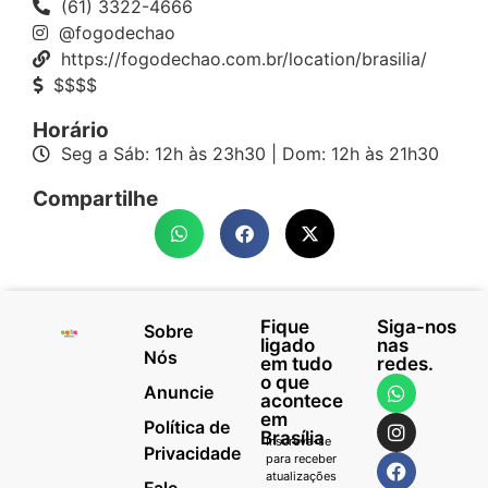
(61) 3322-4666
@fogodechao
https://fogodechao.com.br/location/brasilia/
$$$$
Horário
Seg a Sáb: 12h às 23h30 | Dom: 12h às 21h30
Compartilhe
Fique
Siga-nos
Sobre
ligado
nas
Nós
em tudo
redes.
o que
Anuncie
acontece
em
Política de
Brasília
Inscreva-se
Privacidade
para receber
atualizações