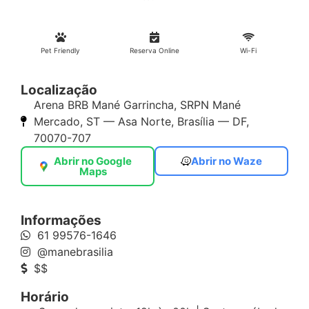
Pet Friendly
Reserva Online
Wi-Fi
Localização
Arena BRB Mané Garrincha, SRPN Mané
Mercado, ST — Asa Norte, Brasília — DF,
70070-707
Abrir no Google
Abrir no Waze
Maps
Informações
61 99576-1646
@manebrasilia
$$
Horário