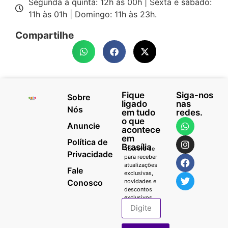
Segunda a quinta: 12h às 00h | Sexta e sábado:
11h às 01h | Domingo: 11h às 23h.
Compartilhe
Fique
Siga-nos
Sobre
ligado
nas
Nós
em tudo
redes.
o que
Anuncie
acontece
em
Política de
Brasília
Inscreva-se
Privacidade
para receber
atualizações
Fale
exclusivas,
Conosco
novidades e
descontos
exclusivos.