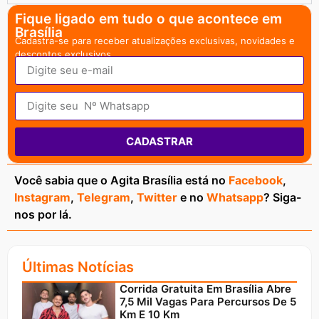
Fique ligado em tudo o que acontece em
Brasília
Cadastra-se para receber atualizações exclusivas, novidades e
descontos exclusivos.
CADASTRAR
Você sabia que o Agita Brasília está no
Facebook
,
Instagram
,
Telegram
,
Twitter
e no
Whatsapp
? Siga-
nos por lá.
Últimas Notícias
Corrida Gratuita Em Brasília Abre
7,5 Mil Vagas Para Percursos De 5
Km E 10 Km