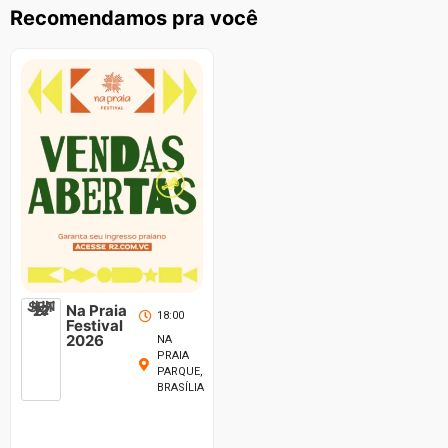
Recomendamos pra você
JUN
SET
12
Na Praia
27
18:00
Festival
2026
NA
PRAIA
PARQUE,
BRASÍLIA