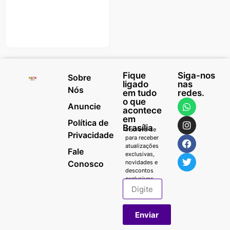
Fique
Siga-nos
Sobre
ligado
nas
Nós
em tudo
redes.
o que
Anuncie
acontece
em
Política de
Brasília
Inscreva-se
Privacidade
para receber
atualizações
Fale
exclusivas,
Conosco
novidades e
descontos
exclusivos.
Enviar