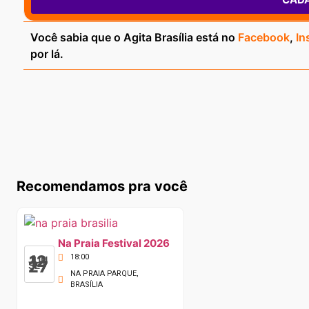
Você sabia que o Agita Brasília está no
Facebook
,
In
por lá.
Recomendamos pra você
Na Praia Festival 2026
12
18:00
JUN
27
SET
NA PRAIA PARQUE,
BRASÍLIA