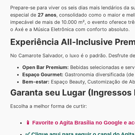
Prepare-se para viver os seis dias mais lendários da s
especial de
27 anos
, consolidado como o maior e mel
impecável de mais de 10.000 m², o evento oferece três 
o Axé e a Música Eletrônica com conforto absoluto.
Experiência All-Inclusive Pre
No Camarote Salvador, o luxo é o padrão. Desfrute de
Open Bar Premium:
Bebidas selecionadas e servi
Espaço Gourmet:
Gastronomia diversificada (de 
Bem-estar:
Espaço Beauty, Customização de Ab
Garanta seu Lugar (Ingressos
Escolha a melhor forma de curtir:
📱 Favorite o Agita Brasília no Google e a
✅ Clique aqui para seguir o canal do Agit