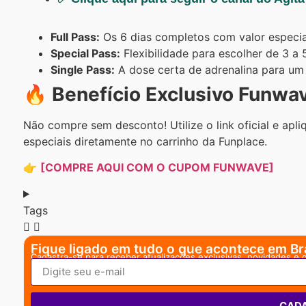
Full Pass:
Os 6 dias completos com valor especia
Special Pass:
Flexibilidade para escolher de 3 a 5
Single Pass:
A dose certa de adrenalina para um 
🔥 Benefício Exclusivo Funwa
Não compre sem desconto! Utilize o link oficial e ap
especiais diretamente no carrinho da Funplace.
👉
[COMPRE AQUI COM O CUPOM FUNWAVE]
Tags
Fique ligado em tudo o que acontece em Bra
Cadastra-se para receber atualizações exclusivas, novidades e 
CAD