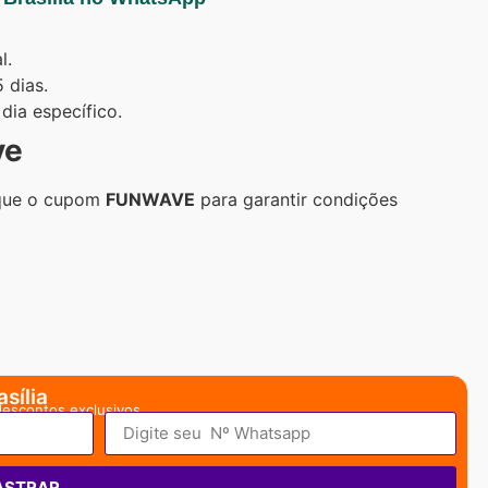
l.
 dias.
dia específico.
ve
lique o cupom
FUNWAVE
para garantir condições
sília
descontos exclusivos.
ASTRAR