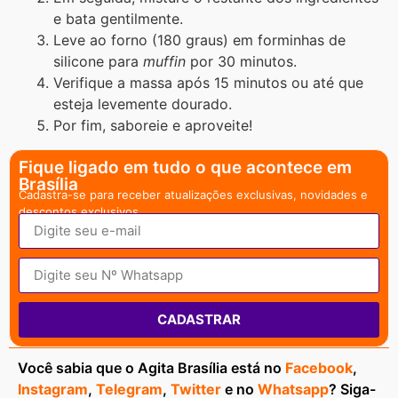
e bata gentilmente.
Leve ao forno (180 graus) em forminhas de
silicone para
muffin
por 30 minutos.
Verifique a massa após 15 minutos ou até que
esteja levemente dourado.
Por fim, saboreie e aproveite!
Fique ligado em tudo o que acontece em
Brasília
Cadastra-se para receber atualizações exclusivas, novidades e
descontos exclusivos.
CADASTRAR
Você sabia que o Agita Brasília está no
Facebook
,
Instagram
,
Telegram
,
Twitter
e no
Whatsapp
? Siga-