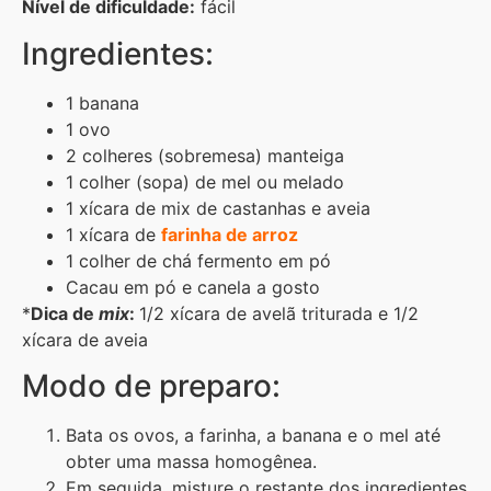
Nível de dificuldade:
fácil
Ingredientes:
1
banana
1 ovo
2 colheres (sobremesa) manteiga
1 colher (sopa) de mel ou melado
1 xícara de mix
de
castanhas e aveia
1 xícara de
farinha
de
arroz
1 colher
de
chá fermento em pó
Cacau em pó e canela a gosto
*
Dica de
mix
:
1/2 xícara
de
avelã triturada e 1/2
xícara
de
aveia
Modo de preparo:
Bata os ovos, a farinha, a
banana e o
mel até
obter uma massa homogênea.
Em seguida, misture o restante dos ingredientes