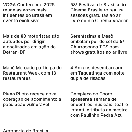
VOGA Conference 2025
58º Festival de Brasília do
reúne as vozes mais
Cinema Brasileiro realiza
influentes do Brasil em
sessões gratuitas ao ar
evento exclusivo
livre com o Cinema Voador
Mais de 80 motoristas são
Sereníssima e Mesô
autuados por dirigir
embalam pôr do sol da 5ª
alcoolizados em ação do
Churrascada TGS com
Detran-DF
shows gratuitos ao ar livre
Mané Mercado participa do
4 Amigos desembarcam
Restaurant Week com 13
em Taguatinga com noite
restaurantes
dupla de risadas
Plano Piloto recebe nova
Complexo do Choro
operação de acolhimento a
apresenta semana de
população vulnerável
encontros musicais, teatro
infantil e tributo ao mestre
com Paulinho Pedra Azul
Aeroporto de Brasília