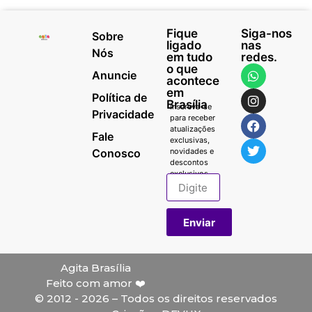
Fique
Siga-nos
Sobre
ligado
nas
Nós
em tudo
redes.
o que
Anuncie
acontece
em
Política de
Brasília
Inscreva-se
Privacidade
para receber
atualizações
Fale
exclusivas,
Conosco
novidades e
descontos
exclusivos.
Enviar
Agita Brasília
Feito com amor ❤️
© 2012 - 2026 – Todos os direitos reservados