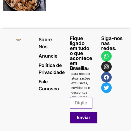
Fique
Siga-nos
Sobre
ligado
nas
Nós
em tudo
redes.
o que
Anuncie
acontece
em
Política de
Brasília
Inscreva-se
Privacidade
para receber
atualizações
Fale
exclusivas,
Conosco
novidades e
descontos
exclusivos.
Enviar