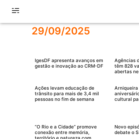
29/09/2025
IgesDF apresenta avanços em
Agências d
gestão e inovação ao CRM-DF
têm 828 v
abertas ne
Ações levam educação de
Arniqueir
trânsito para mais de 3,4 mil
aniversár
pessoas no fim de semana
cultural p
“O Rio e a Cidade” promove
Novo episó
conexão entre memória,
debate o 
território e natureza com