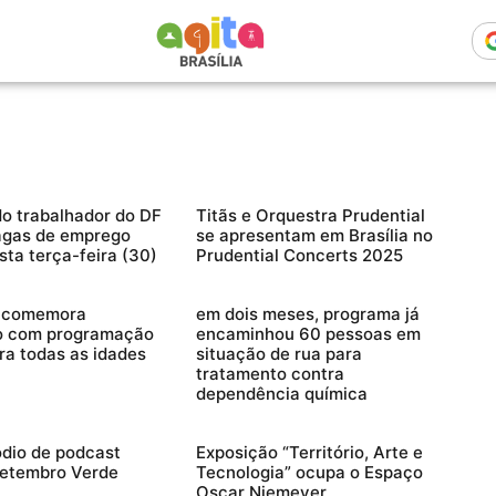
o trabalhador do DF
Titãs e Orquestra Prudential
agas de emprego
se apresentam em Brasília no
sta terça-feira (30)
Prudential Concerts 2025
a comemora
em dois meses, programa já
io com programação
encaminhou 60 pessoas em
ara todas as idades
situação de rua para
tratamento contra
dependência química
dio de podcast
Exposição “Território, Arte e
Setembro Verde
Tecnologia” ocupa o Espaço
Oscar Niemeyer