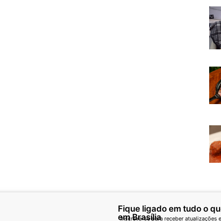
Fique ligado em tudo o q
em Brasília
Inscreva-se para receber atualizações e