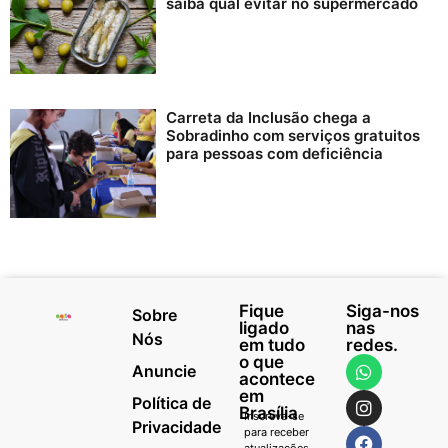
saiba qual evitar no supermercado
Carreta da Inclusão chega a
Sobradinho com serviços gratuitos
para pessoas com deficiência
Fique
Siga-nos
Sobre
ligado
nas
Nós
em tudo
redes.
o que
Anuncie
acontece
em
Política de
Brasília
Inscreva-se
Privacidade
para receber