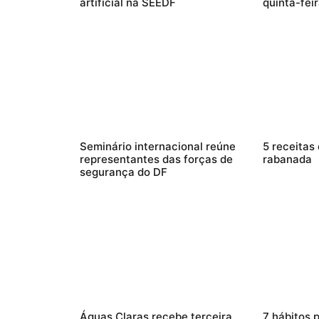
artificial na SEEDF
quinta-feir
Seminário internacional reúne
5 receitas
representantes das forças de
rabanada
segurança do DF
Águas Claras recebe terceira
7 hábitos 