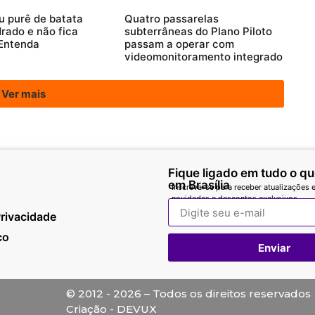
u purê de batata
Quatro passarelas
rado e não fica
subterrâneas do Plano Piloto
Entenda
passam a operar com
videomonitoramento integrado
Ver mais
Fique ligado em tudo o q
em Brasília
Inscreva-se para receber atualizações e
novidades e descontos exclusivos.
Privacidade
co
Enviar
© 2012 - 2026 – Todos os direitos reservados
Criação - DEVUX