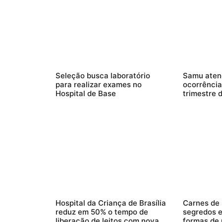
Seleção busca laboratório
Samu atend
para realizar exames no
ocorrência
Hospital de Base
trimestre 
Hospital da Criança de Brasília
Carnes de 
reduz em 50% o tempo de
segredos e
liberação de leitos com nova
formas de 