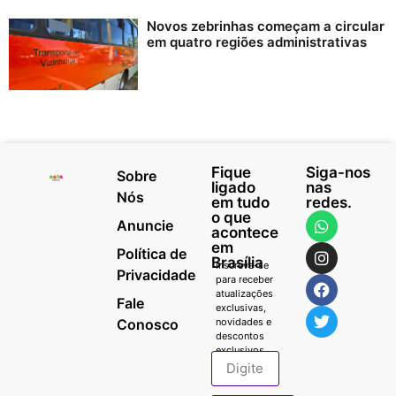
Novos zebrinhas começam a circular
em quatro regiões administrativas
Fique
Siga-nos
Sobre
ligado
nas
Nós
em tudo
redes.
o que
Anuncie
acontece
em
Política de
Brasília
Inscreva-se
Privacidade
para receber
atualizações
Fale
exclusivas,
Conosco
novidades e
descontos
exclusivos.