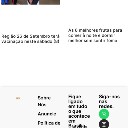
As 6 melhores frutas para
comer à noite e dormir
Região 26 de Setembro terá
melhor sem sentir fome
vacinação neste sábado (8)
Fique
Siga-nos
Sobre
ligado
nas
Nós
em tudo
redes.
o que
Anuncie
acontece
em
Política de
Brasília
Inscreva-se