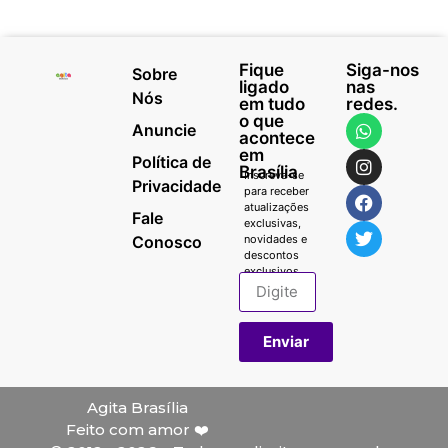
Fique
Siga-nos
Sobre
ligado
nas
Nós
em tudo
redes.
o que
Anuncie
acontece
em
Política de
Brasília
Inscreva-se
Privacidade
para receber
atualizações
Fale
exclusivas,
Conosco
novidades e
descontos
exclusivos.
Enviar
Agita Brasília
Feito com amor ❤️