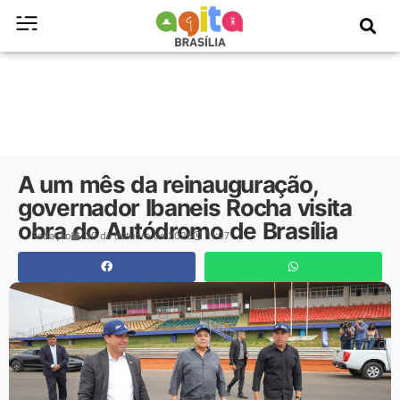
A um mês da reinauguração,
governador Ibaneis Rocha visita
obra do Autódromo de Brasília
Redação
30 de outubro de 2025
11:07