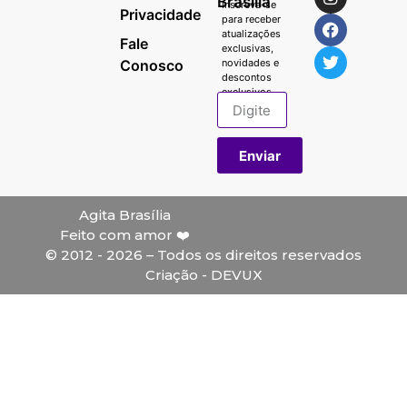
Brasília
Inscreva-se
Privacidade
para receber
atualizações
Fale
exclusivas,
Conosco
novidades e
descontos
exclusivos.
Enviar
Agita Brasília
Feito com amor ❤️
© 2012 - 2026 – Todos os direitos reservados
Criação - DEVUX