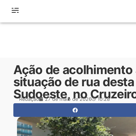
Ação de acolhimento
situação de rua desta
Sudoeste, no Cruzeir
Redação
27 de maio de 2026
10:28