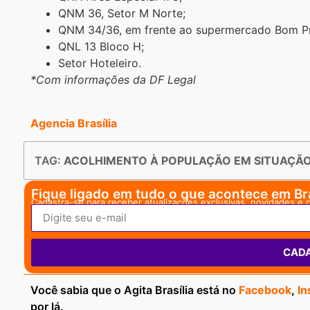
QNM 36, Setor M Norte;
QNM 34/36, em frente ao supermercado Bom P
QNL 13 Bloco H;
Setor Hoteleiro.
*Com informações da DF Legal
Agencia Brasília
TAG:
ACOLHIMENTO À POPULAÇÃO EM SITUAÇÃO
Fique ligado em tudo o que acontece em Bra
Cadastra-se para receber atualizações exclusivas, novidades e 
CAD
Você sabia que o Agita Brasília está no
Facebook
,
In
por lá.