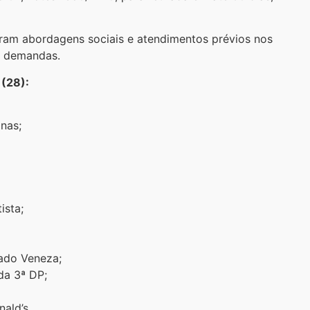
aram abordagens sociais e atendimentos prévios nos
s demandas.
 (28):
nas;
ista;
cado Veneza;
da 3ª DP;
ald’s.