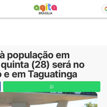
 à população em
 quinta (28) será no
o e em Taguatinga