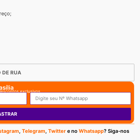
reço;
 DE RUA
sília
descontos exclusivos.
ASTRAR
stagram
,
Telegram
,
Twitter
e no
Whatsapp
? Siga-nos