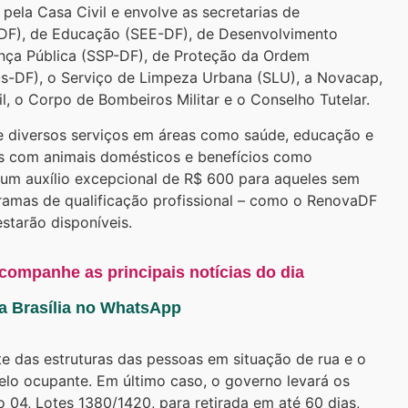
 pela Casa Civil e envolve as secretarias de
DF), de Educação (SEE-DF), de Desenvolvimento
nça Pública (SSP-DF), de Proteção da Ordem
jus-DF), o Serviço de Limpeza Urbana (SLU), a Novacap,
ivil, o Corpo de Bombeiros Militar e o Conselho Tutelar.
e diversos serviços em áreas como saúde, educação e
dos com animais domésticos e benefícios como
um auxílio excepcional de R$ 600 para aqueles sem
ramas de qualificação profissional – como o RenovaDF
starão disponíveis.
acompanhe as principais notícias do dia
ta Brasília no WhatsApp
e das estruturas das pessoas em situação de rua e o
pelo ocupante. Em último caso, o governo levará os
 04, Lotes 1380/1420, para retirada em até 60 dias,