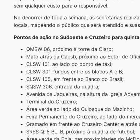
sem qualquer custo para o responsável.
No decorrer de toda a semana, as secretarias realiz
locais, mapeando o público que será atendido e sua
Pontos de ação no Sudoeste e Cruzeiro para quinta
QMSW 06, próximo à torre da Claro;
Mato atrás da Caesb, próximo ao Setor de Ofici
CLSW 101, ao lado do ponto de táxi;
CLSW 301, fundos entre os blocos A e B;
CLSW 105, em frente ao Banco do Brasil;
SQSW 306, entrada da quadra;
Avenida da Jaqueiras, na altura da Igreja Advent
Terminal do Cruzeiro;
Área verde ao lado do Quiosque do Mazinho;
Feira Permanente do Cruzeiro, ao lado do mer
Gramado em frente ao Cruzeiro Center e atrás 
SRES Q. 5 BL. B, próximo à quadra de futebol;
Área verde da Epia, nas proximidades do McDon