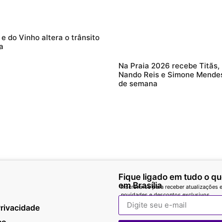
 e do Vinho altera o trânsito
a
Na Praia 2026 recebe Titãs,
Nando Reis e Simone Mendes
de semana
Fique ligado em tudo o q
em Brasília
Inscreva-se para receber atualizações e
novidades e descontos exclusivos.
Privacidade