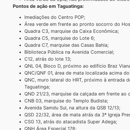
Pontos de ação em Taguatinga:
Imediações do Centro POP;
Área verde em frente ao pronto socorro do Hosp
Quadra C3, marquise da Caixa Econômica;
Quadra C5, marquise do Lote 6;
Quadra C7, marquise das Casas Bahia;
Biblioteca Pública na Avenida Comercial;
C12, atrás do lote 13;
QNL 04, Bloco D, próximo ao edifício Braz Vian
QNC/QNF 01, área de mata localizada acima do 
QNC, muro lateral do HRT, próximo à entrada d
Taguatinga;
QND 21/23, marquise da calçada em frente ao c
CNB 03, marquise do Templo Budista;
Avenida Samdu Sul, na altura da QSB 12/13;
QSD 22/32, área de mata atrás da 3ª Igreja Pre
CSG 13, atrás do atacadista Super Adega;
QNH Área Especial 178;