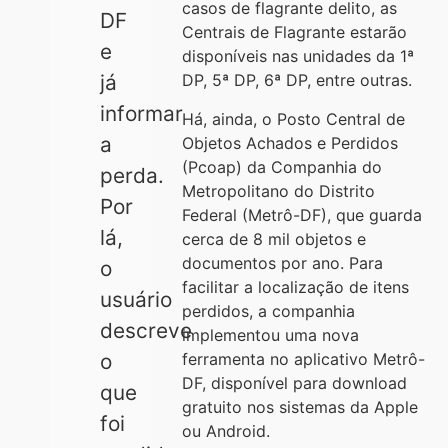
casos de flagrante delito, as
DF
Centrais de Flagrante estarão
e
disponíveis nas unidades da 1ª
já
DP, 5ª DP, 6ª DP, entre outras.
informar
Há, ainda, o Posto Central de
a
Objetos Achados e Perdidos
(Pcoap) da Companhia do
perda.
Metropolitano do Distrito
Por
Federal (Metrô-DF), que guarda
lá,
cerca de 8 mil objetos e
documentos por ano. Para
o
facilitar a localização de itens
usuário
perdidos, a companhia
descreve
implementou uma nova
ferramenta no aplicativo Metrô-
o
DF, disponível para download
que
gratuito nos sistemas da Apple
foi
ou Android.