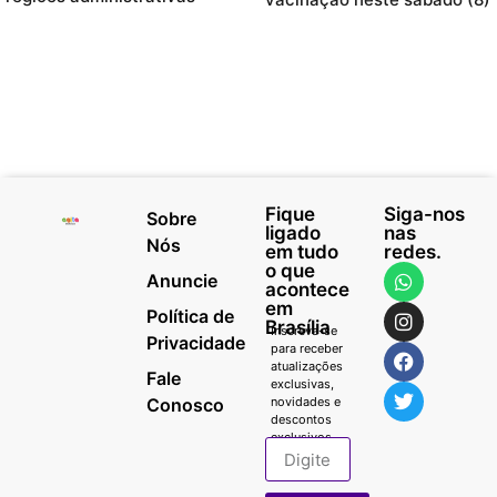
Fique
Siga-nos
Sobre
ligado
nas
Nós
em tudo
redes.
o que
Anuncie
acontece
em
Política de
Brasília
Inscreva-se
Privacidade
para receber
atualizações
Fale
exclusivas,
Conosco
novidades e
descontos
exclusivos.