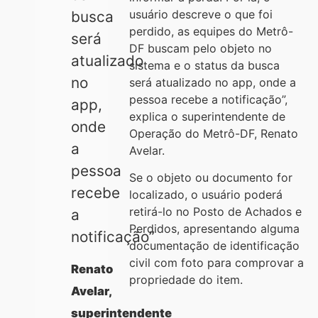
usuário descreve o que foi
busca
perdido, as equipes do Metrô-
será
DF buscam pelo objeto no
atualizado
sistema e o status da busca
no
será atualizado no app, onde a
pessoa recebe a notificação
”
,
app,
explica o superintendente de
onde
Operação do Metrô-DF, Renato
a
Avelar.
pessoa
Se o objeto ou documento for
recebe
localizado, o usuário poderá
retirá-lo no Posto de Achados e
a
Perdidos, apresentando alguma
notificação
”
documentação de identificação
civil com foto para comprovar a
Renato
propriedade do item.
Avelar,
superintendente