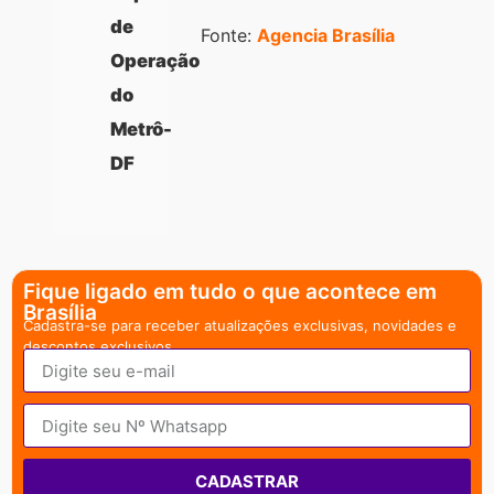
de
Fonte:
Agencia Brasília
Operação
do
Metrô-
DF
Fique ligado em tudo o que acontece em
Brasília
Cadastra-se para receber atualizações exclusivas, novidades e
descontos exclusivos.
CADASTRAR