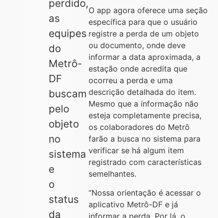
perdido,
O app agora oferece uma seção
as
específica para que o usuário
equipes
registre a perda de um objeto
ou documento, onde deve
do
informar a data aproximada, a
Metrô-
estação onde acredita que
DF
ocorreu a perda e uma
descrição detalhada do item.
buscam
Mesmo que a informação não
pelo
esteja completamente precisa,
objeto
os colaboradores do Metrô
no
farão a busca no sistema para
verificar se há algum item
sistema
registrado com características
e
semelhantes.
o
“Nossa orientação é acessar o
status
aplicativo Metrô-DF e já
da
informar a perda. Por lá, o