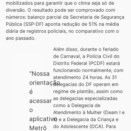
mobilizados para garantir que o clima seja só de
diversão. O resultado pode ser comprovado com
números: balanço parcial da Secretaria de Segurança
Pública (SSP-DF) aponta redução de 51% na média
diária de registros policiais, no comparativo com o
ano passado.
Além disso, durante o feriado
de Carnaval, a Polícia Civil do
Distrito Federal (PCDF) estará
funcionando normalmente, com
“Nossa
atendimento 24 horas. As 31
orientação
delegacias do DF operam em
é
regime de plantão, assim como
as delegacias especializadas
acessar
como a Delegacia de
o
Atendimento à Mulher (Deam I e
aplicativo
II) e a Delegacia da Criança e
do Adolescente (DCA). Para
Metrô