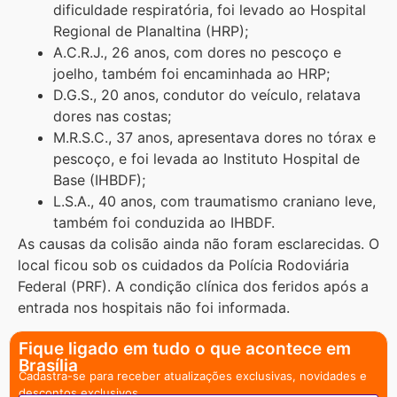
dificuldade respiratória, foi levado ao Hospital
Regional de Planaltina (HRP);
A.C.R.J., 26 anos, com dores no pescoço e
joelho, também foi encaminhada ao HRP;
D.G.S., 20 anos, condutor do veículo, relatava
dores nas costas;
M.R.S.C., 37 anos, apresentava dores no tórax e
pescoço, e foi levada ao Instituto Hospital de
Base (IHBDF);
L.S.A., 40 anos, com traumatismo craniano leve,
também foi conduzida ao IHBDF.
As causas da colisão ainda não foram esclarecidas. O
local ficou sob os cuidados da Polícia Rodoviária
Federal (PRF). A condição clínica dos feridos após a
entrada nos hospitais não foi informada.
Fique ligado em tudo o que acontece em
Brasília
Cadastra-se para receber atualizações exclusivas, novidades e
descontos exclusivos.