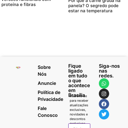
Por que a carne gruda na
proteína e fibras
panela? O segredo pode
estar na temperatura
Fique
Siga-nos
Sobre
ligado
nas
Nós
em tudo
redes.
o que
Anuncie
acontece
em
Política de
Brasília
Inscreva-se
Privacidade
para receber
atualizações
Fale
exclusivas,
Conosco
novidades e
descontos
exclusivos.