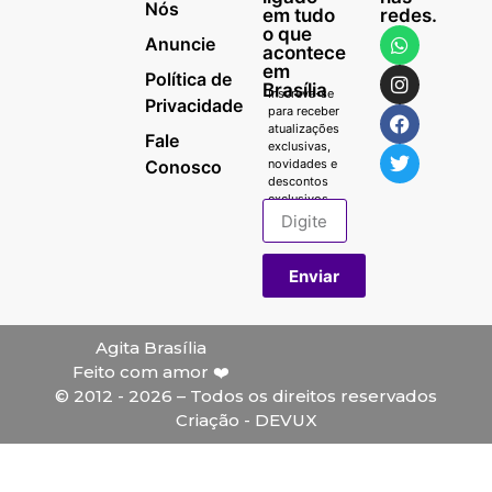
Nós
em tudo
redes.
o que
Anuncie
acontece
em
Política de
Brasília
Inscreva-se
Privacidade
para receber
atualizações
Fale
exclusivas,
Conosco
novidades e
descontos
exclusivos.
Enviar
Agita Brasília
Feito com amor ❤️
© 2012 - 2026 – Todos os direitos reservados
Criação - DEVUX