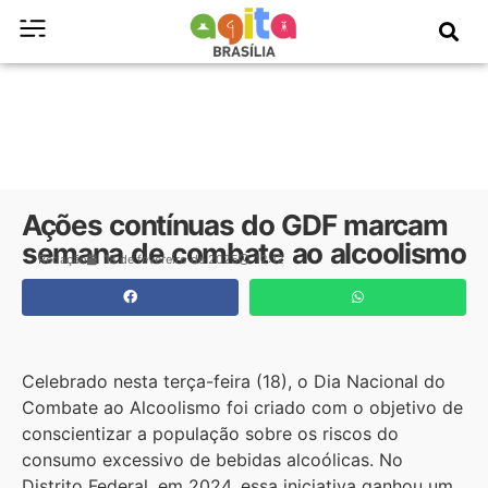
Ações contínuas do GDF marcam
semana de combate ao alcoolismo
Redação
18 de fevereiro de 2025
12:12
Celebrado nesta terça-feira (18), o Dia Nacional do
Combate ao Alcoolismo foi criado com o objetivo de
conscientizar a população sobre os riscos do
consumo excessivo de bebidas alcoólicas. No
Distrito Federal, em 2024, essa iniciativa ganhou um