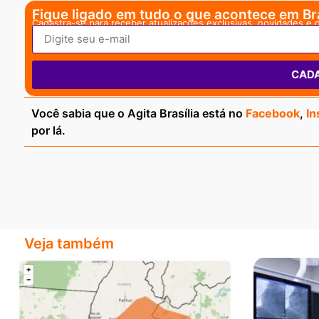
Fique ligado em tudo o que acontece em Bra
Cadastra-se para receber atualizações exclusivas, novidades e 
CAD
Você sabia que o Agita Brasília está no
Facebook
,
In
por lá.
Veja também