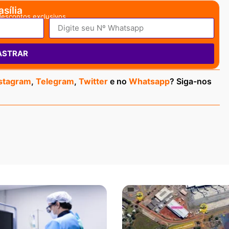
sília
descontos exclusivos.
ASTRAR
stagram
,
Telegram
,
Twitter
e no
Whatsapp
? Siga-nos