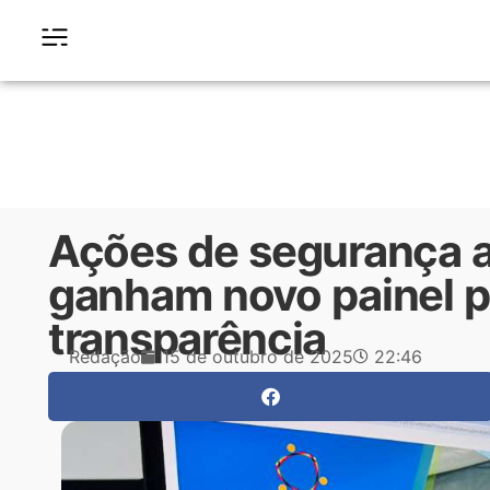
Ações de segurança a
ganham novo painel p
transparência
Redação
15 de outubro de 2025
22:46