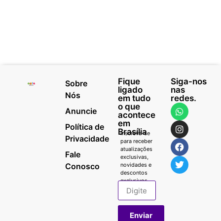
Fique
Siga-nos
Sobre
ligado
nas
Nós
em tudo
redes.
o que
Anuncie
acontece
em
Política de
Brasília
Inscreva-se
Privacidade
para receber
atualizações
Fale
exclusivas,
Conosco
novidades e
descontos
exclusivos.
Enviar