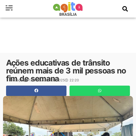
Ações educativas de trânsito
reúnem mais de 3 mil pessoas no
fim de semana
Redação
13 de outubro de 2025
22:20