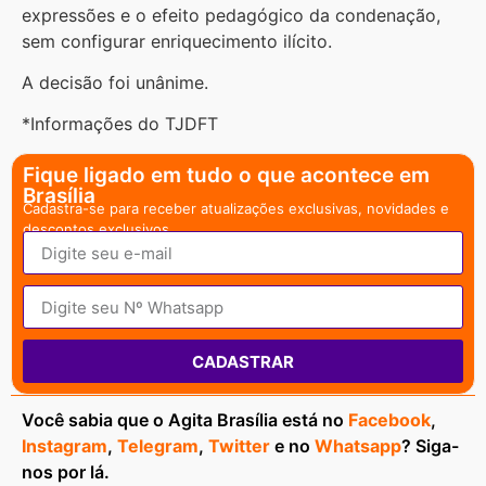
expressões e o efeito pedagógico da condenação,
sem configurar enriquecimento ilícito.
A decisão foi unânime.
*Informações do TJDFT
Fique ligado em tudo o que acontece em
Brasília
Cadastra-se para receber atualizações exclusivas, novidades e
descontos exclusivos.
CADASTRAR
Você sabia que o Agita Brasília está no
Facebook
,
Instagram
,
Telegram
,
Twitter
e no
Whatsapp
? Siga-
nos por lá.