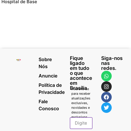
Hospital de Base
Fique
Siga-nos
Sobre
ligado
nas
Nós
em tudo
redes.
o que
Anuncie
acontece
em
Política de
Brasília
Inscreva-se
Privacidade
para receber
atualizações
Fale
exclusivas,
Conosco
novidades e
descontos
exclusivos.