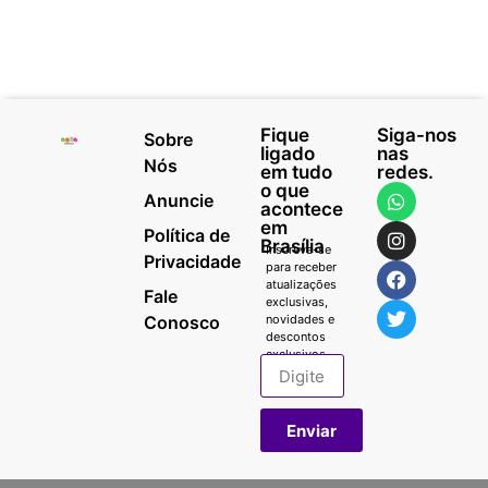
Fique
Siga-nos
Sobre
ligado
nas
Nós
em tudo
redes.
o que
Anuncie
acontece
em
Política de
Brasília
Inscreva-se
Privacidade
para receber
atualizações
Fale
exclusivas,
Conosco
novidades e
descontos
exclusivos.
Enviar