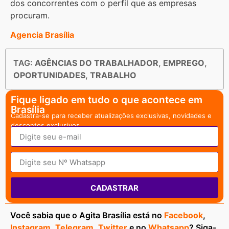
dos concorrentes com o perfil que as empresas
procuram.
Agencia Brasília
TAG:
AGÊNCIAS DO TRABALHADOR
,
EMPREGO
,
OPORTUNIDADES
,
TRABALHO
Fique ligado em tudo o que acontece em
Brasília
Cadastra-se para receber atualizações exclusivas, novidades e
descontos exclusivos.
CADASTRAR
Você sabia que o Agita Brasília está no
Facebook
,
Instagram
,
Telegram
,
Twitter
e no
Whatsapp
? Siga-