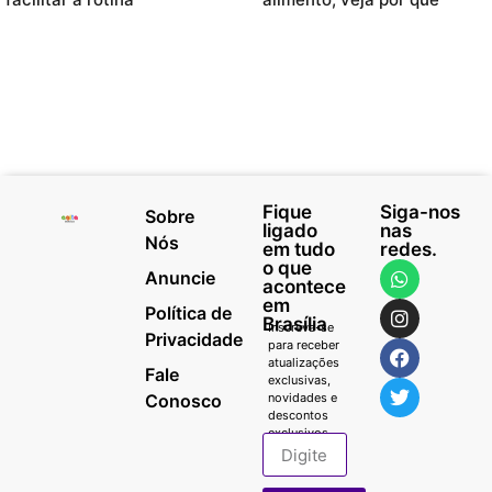
Fique
Siga-nos
Sobre
ligado
nas
Nós
em tudo
redes.
o que
Anuncie
acontece
em
Política de
Brasília
Inscreva-se
Privacidade
para receber
atualizações
Fale
exclusivas,
Conosco
novidades e
descontos
exclusivos.