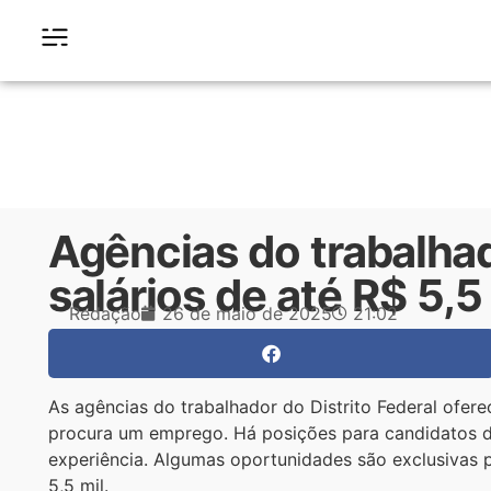
Agências do trabalha
salários de até R$ 5,5
Redação
26 de maio de 2025
21:02
As agências do trabalhador do Distrito Federal ofere
procura um emprego. Há posições para candidatos de
experiência. Algumas oportunidades são exclusivas 
5,5 mil.