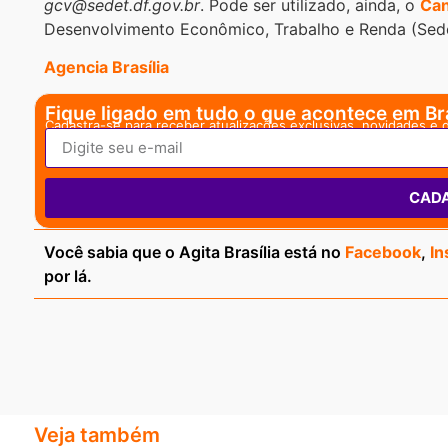
gcv@sedet.df.gov.br
. Pode ser utilizado, ainda, o
Can
Desenvolvimento Econômico, Trabalho e Renda (Sede
Agencia Brasília
Fique ligado em tudo o que acontece em Bra
Cadastra-se para receber atualizações exclusivas, novidades e 
CAD
Você sabia que o Agita Brasília está no
Facebook
,
In
por lá.
Veja também