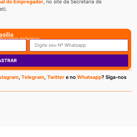
al do Empregador
, no site da Secretaria de
t).
sília
descontos exclusivos.
ASTRAR
stagram
,
Telegram
,
Twitter
e no
Whatsapp
? Siga-nos