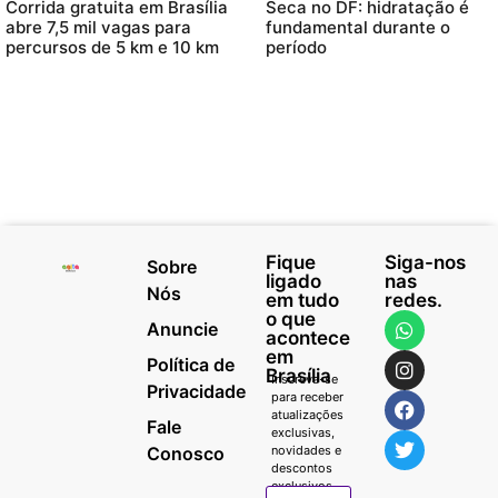
Corrida gratuita em Brasília
Seca no DF: hidratação é
abre 7,5 mil vagas para
fundamental durante o
percursos de 5 km e 10 km
período
Fique
Siga-nos
Sobre
ligado
nas
Nós
em tudo
redes.
o que
Anuncie
acontece
em
Política de
Brasília
Inscreva-se
Privacidade
para receber
atualizações
Fale
exclusivas,
Conosco
novidades e
descontos
exclusivos.