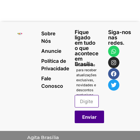
Fique
Siga-nos
Sobre
ligado
nas
Nós
em tudo
redes.
o que
Anuncie
acontece
em
Política de
Brasília
Inscreva-se
Privacidade
para receber
atualizações
Fale
exclusivas,
Conosco
novidades e
descontos
exclusivos.
Enviar
Agita Brasília