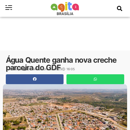
Água Quente ganha nova creche
parceira do GDF
Redação
31 de outubro de 2025
16:05