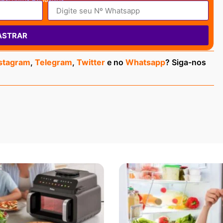
ASTRAR
stagram
,
Telegram
,
Twitter
e no
Whatsapp
? Siga-nos