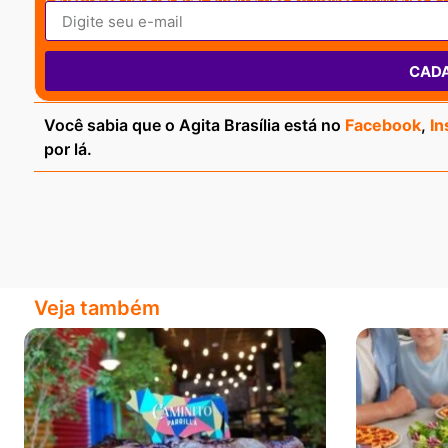
CAD
Você sabia que o Agita Brasília está no
Facebook
,
In
por lá.
Veja também