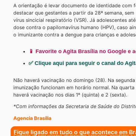
A orientação é levar documento de identidade com fo
destacar que gestantes a partir da 28ª semana, sem 
vírus sincicial respiratório (VSR). Já adolescentes a
dose contra o papilomavírus humano (HPV), caso ai
o imunizante contra a dengue para crianças e adoles
📱 Favorite o Agita Brasília no Google e 
✅ Clique aqui para seguir o canal do Agi
Não haverá vacinação no domingo (28). Na segunda (
imunização funcionam em horário normal. Na quarta (
haverá vacinação nos dias 1º (quinta) e 2 (sexta).
*Com informações da Secretaria de Saúde do Distrit
Agencia Brasília
Fique ligado em tudo o que acontece em Bra
Cadastra-se para receber atualizações exclusivas, novidades e 