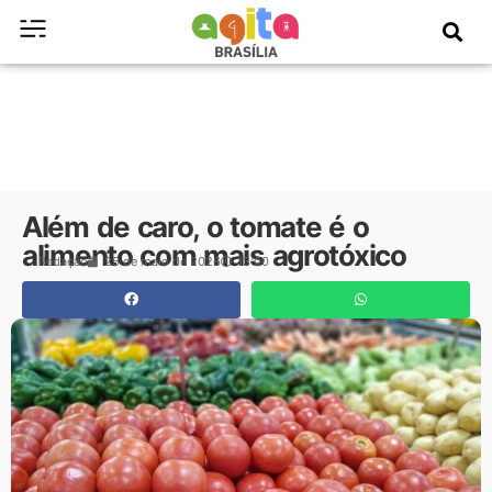
Além de caro, o tomate é o
alimento com mais agrotóxico
Redação
25 de maio de 2026
13:00