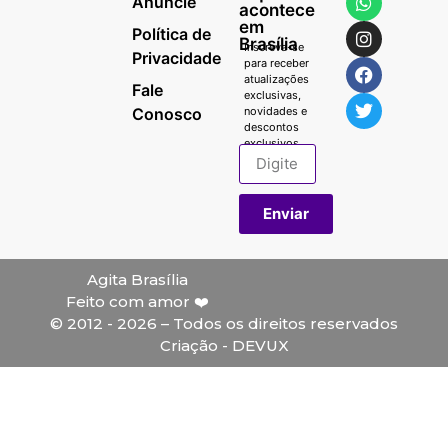
Anuncie
acontece
em
Política de
Brasília
Inscreva-se
Privacidade
para receber
atualizações
Fale
exclusivas,
Conosco
novidades e
descontos
exclusivos.
Enviar
Agita Brasília
Feito com amor ❤️
© 2012 - 2026 – Todos os direitos reservados
Criação - DEVUX