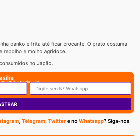
ha panko e frita até ficar crocante. O prato costuma
e repolho e molho agridoce.
 consumidos no Japão.
sília
descontos exclusivos.
ASTRAR
stagram
,
Telegram
,
Twitter
e no
Whatsapp
? Siga-nos