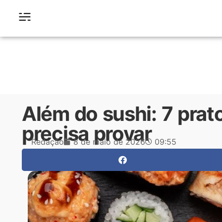
Além do sushi: 7 pra
precisa provar
Redação
8 de maio de 2026
09:55