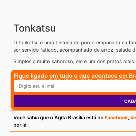
Tonkatsu
O tonkatsu é uma bisteca de porco empanada na farin
ser servido fatiado, acompanhado de arroz, salada d
Simples e muito saboroso, ele é um dos pratos mais
Fique ligado em tudo o que acontece em Bra
Cadastra-se para receber atualizações exclusivas, novidades e 
CAD
Você sabia que o Agita Brasília está no
Facebook
,
In
por lá.