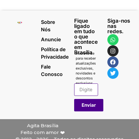
Fique
Siga-nos
Sobre
ligado
nas
Nós
em tudo
redes.
o que
Anuncie
acontece
em
Política de
Brasília
Inscreva-se
Privacidade
para receber
atualizações
Fale
exclusivas,
Conosco
novidades e
descontos
exclusivos.
Enviar
Agita Brasília
Feito com amor ❤️