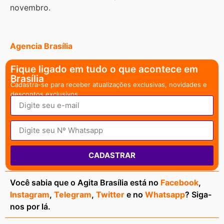
novembro.
Agencia Brasília
Fique ligado em tudo o que acontece em
Brasília
Cadastra-se para receber atualizações exclusivas, novidades e
descontos exclusivos.
CADASTRAR
Você sabia que o Agita Brasília está no
Facebook
,
Instagram
,
Telegram
,
Twitter
e no
Whatsapp
? Siga-
nos por lá.