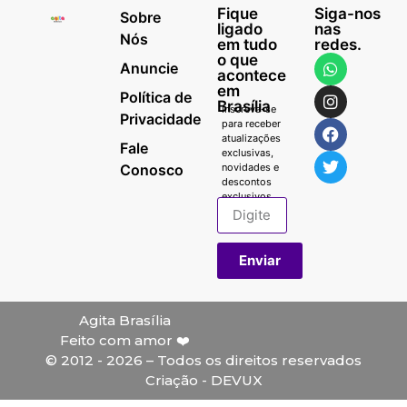
Fique
Siga-nos
Sobre
ligado
nas
Nós
em tudo
redes.
o que
Anuncie
acontece
em
Política de
Brasília
Inscreva-se
Privacidade
para receber
atualizações
Fale
exclusivas,
Conosco
novidades e
descontos
exclusivos.
Enviar
Agita Brasília
Feito com amor ❤️
© 2012 - 2026 – Todos os direitos reservados
Criação - DEVUX