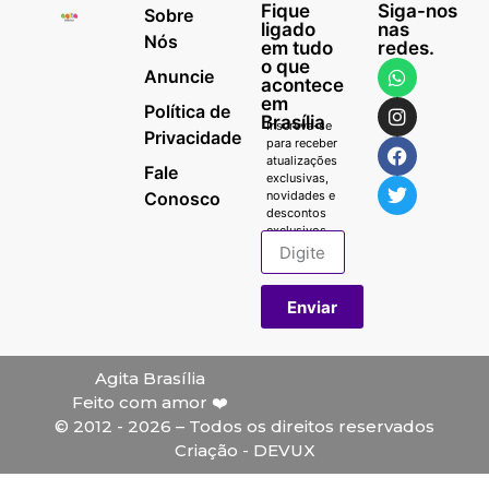
Fique
Siga-nos
Sobre
ligado
nas
Nós
em tudo
redes.
o que
Anuncie
acontece
em
Política de
Brasília
Inscreva-se
Privacidade
para receber
atualizações
Fale
exclusivas,
Conosco
novidades e
descontos
exclusivos.
Enviar
Agita Brasília
Feito com amor ❤️
© 2012 - 2026 – Todos os direitos reservados
Criação - DEVUX