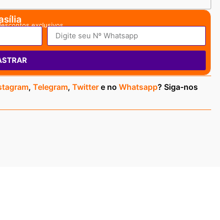
sília
descontos exclusivos.
ASTRAR
stagram
,
Telegram
,
Twitter
e no
Whatsapp
? Siga-nos