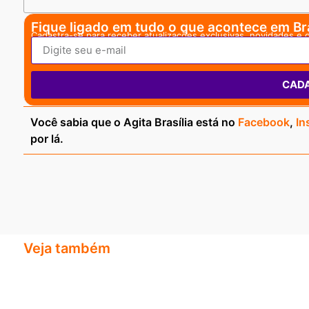
Fique ligado em tudo o que acontece em Bra
Cadastra-se para receber atualizações exclusivas, novidades e 
CAD
Você sabia que o Agita Brasília está no
Facebook
,
In
por lá.
Veja também