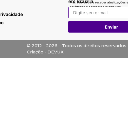
em Brasília
Inscreva-se para receber atualizações e
novidades e descontos exclusivos.
Privacidade
co
Enviar
© 2012 - 2026 – Todos os direitos reservados
Criação - DEVUX