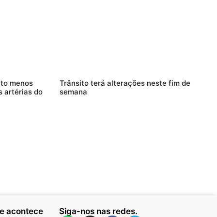
nto menos
Trânsito terá alterações neste fim de
 artérias do
semana
ue acontece
Siga-nos nas redes.