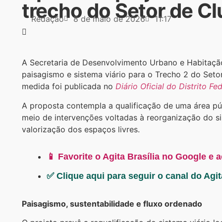
trecho do Setor de Cl
Redação
8 de maio de 2026
11:17
A Secretaria de Desenvolvimento Urbano e Habitação
paisagismo e sistema viário para o Trecho 2 do Setor
medida foi publicada no
Diário Oficial do Distrito F
A proposta contempla a qualificação de uma área pú
meio de intervenções voltadas à reorganização do sis
valorização dos espaços livres.
📱 Favorite o Agita Brasília no Google e 
✅ Clique aqui para seguir o canal do Agi
Paisagismo, sustentabilidade e fluxo ordenado