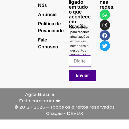
ligado
nas
Nós
em tudo
redes.
o que
Anuncie
acontece
em
Política de
Brasília
Inscreva-se
Privacidade
para receber
atualizações
Fale
exclusivas,
Conosco
novidades e
descontos
exclusivos.
Enviar
Agita Brasília
Feito com amor ❤️
© 2012 - 2026 – Todos os direitos reservados
Criação - DEVUX