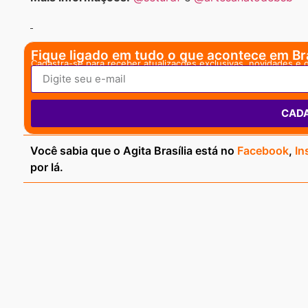
Fique ligado em tudo o que acontece em Bra
Cadastra-se para receber atualizações exclusivas, novidades e 
CAD
Você sabia que o Agita Brasília está no
Facebook
,
In
por lá.