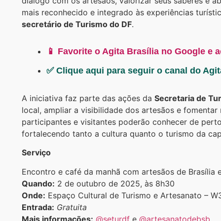
diálogo com os artesãos, valorizar seus saberes e ab
mais reconhecido e integrado às experiências turísti
secretário de Turismo do DF
.
📱 Favorite o Agita Brasília no Google e 
✅ Clique aqui para seguir o canal do Agi
A iniciativa faz parte das ações da
Secretaria de Tu
local, ampliar a visibilidade dos artesãos e fomenta
participantes e visitantes poderão conhecer de perto
fortalecendo tanto a cultura quanto o turismo da capi
Serviço
Encontro e café da manhã com artesãos de Brasília 
Quando:
2 de outubro de 2025, às 8h30
Onde:
Espaço Cultural de Turismo e Artesanato – W3 
Entrada:
Gratuita
Mais informações:
@seturdf
e
@artesanatodebsb