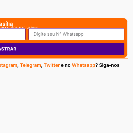
sília
descontos exclusivos.
ASTRAR
stagram
,
Telegram
,
Twitter
e no
Whatsapp
? Siga-nos