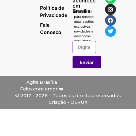
acontece
em
Política de
Brasília
Inscreva-se
Privacidade
para receber
atualizações
Fale
exclusivas,
Conosco
novidades e
descontos
exclusivos.
Enviar
Agita Brasília
Feito com amor ❤️
© 2012 - 2026 – Todos os direitos reservados
Criação - DEVUX