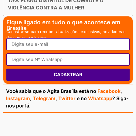
TAG:
PLANO DISTRITAL DE COMBATE À
VIOLÊNCIA CONTRA A MULHER
Fique ligado em tudo o que acontece em
Brasília
Cadastra-se para receber atualizações exclusivas, novidades e
descontos exclusivos.
CADASTRAR
Você sabia que o Agita Brasília está no
Facebook
,
Instagram
,
Telegram
,
Twitter
e no
Whatsapp
? Siga-
nos por lá.