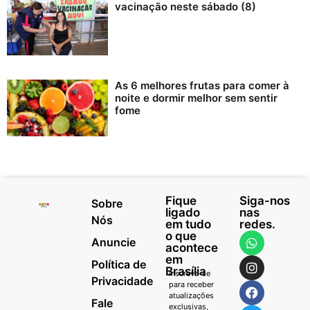
vacinação neste sábado (8)
As 6 melhores frutas para comer à
noite e dormir melhor sem sentir
fome
Fique
Siga-nos
Sobre
ligado
nas
Nós
em tudo
redes.
o que
Anuncie
acontece
em
Política de
Brasília
Inscreva-se
Privacidade
para receber
atualizações
Fale
exclusivas,