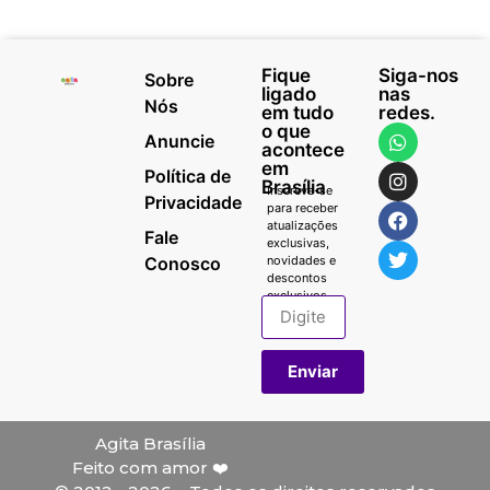
Fique
Siga-nos
Sobre
ligado
nas
Nós
em tudo
redes.
o que
Anuncie
acontece
em
Política de
Brasília
Inscreva-se
Privacidade
para receber
atualizações
Fale
exclusivas,
Conosco
novidades e
descontos
exclusivos.
Enviar
Agita Brasília
Feito com amor ❤️