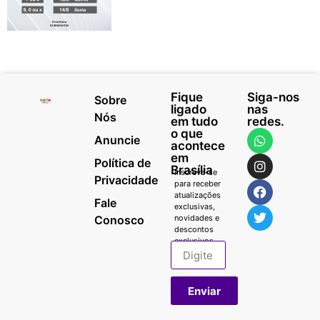
Fique
Siga-nos
Sobre
ligado
nas
Nós
em tudo
redes.
o que
Anuncie
acontece
em
Política de
Brasília
Inscreva-se
Privacidade
para receber
atualizações
Fale
exclusivas,
Conosco
novidades e
descontos
exclusivos.
Enviar