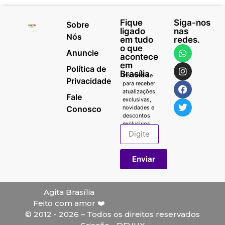
Fique
Siga-nos
Sobre
ligado
nas
Nós
em tudo
redes.
o que
Anuncie
acontece
em
Política de
Brasília
Inscreva-se
Privacidade
para receber
atualizações
Fale
exclusivas,
Conosco
novidades e
descontos
exclusivos.
Enviar
Agita Brasília
Feito com amor ❤️
© 2012 - 2026 – Todos os direitos reservados