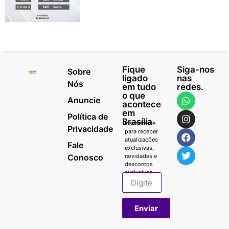
Fique
Siga-nos
Sobre
ligado
nas
Nós
em tudo
redes.
o que
Anuncie
acontece
em
Política de
Brasília
Inscreva-se
Privacidade
para receber
atualizações
Fale
exclusivas,
Conosco
novidades e
descontos
exclusivos.
Enviar