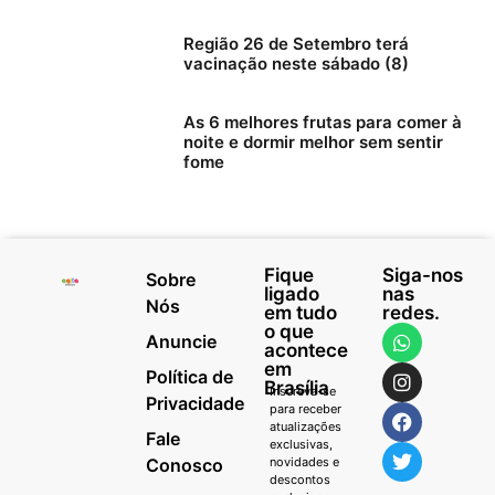
Região 26 de Setembro terá
vacinação neste sábado (8)
As 6 melhores frutas para comer à
noite e dormir melhor sem sentir
fome
Fique
Siga-nos
Sobre
ligado
nas
Nós
em tudo
redes.
o que
Anuncie
acontece
em
Política de
Brasília
Inscreva-se
Privacidade
para receber
atualizações
Fale
exclusivas,
Conosco
novidades e
descontos