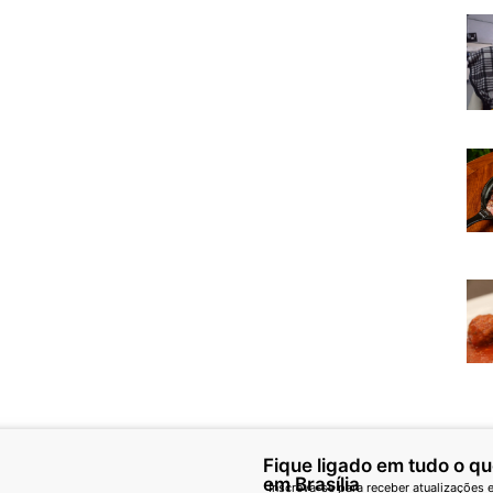
Fique ligado em tudo o q
em Brasília
Inscreva-se para receber atualizações e