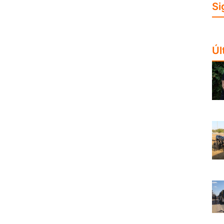
Si
Úl