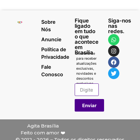
Fique
Siga-nos
Sobre
ligado
nas
Nós
em tudo
redes.
o que
Anuncie
acontece
em
Política de
Brasília
Inscreva-se
Privacidade
para receber
atualizações
Fale
exclusivas,
Conosco
novidades e
descontos
exclusivos.
Enviar
Agita Brasília
Feito com amor ❤️
© 2012 - 2026 – Todos os direitos reservados